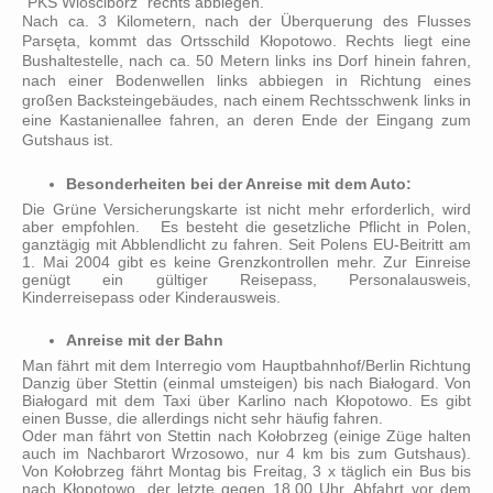
"PKS Wlosciborz" rechts abbiegen.
Nach ca. 3 Kilometern, nach der Überquerung des Flusses
Parsęta, kommt das Ortsschild Kłopotowo. Rechts liegt eine
Bushaltestelle, nach ca. 50 Metern links ins Dorf hinein fahren,
nach einer Bodenwellen links abbiegen in Richtung eines
großen Backsteingebäudes, nach einem Rechtsschwenk links in
eine Kastanienallee fahren, an deren Ende der Eingang zum
Gutshaus ist.
Besonderheiten bei der Anreise mit dem Auto:
Die Grüne Versicherungskarte ist nicht mehr erforderlich, wird
aber empfohlen. Es besteht die gesetzliche Pflicht in Polen,
ganztägig mit Abblendlicht zu fahren. Seit Polens EU-Beitritt am
1. Mai 2004 gibt es keine Grenzkontrollen mehr. Zur Einreise
genügt ein gültiger Reisepass, Personalausweis,
Kinderreisepass oder Kinderausweis.
Anreise mit der Bahn
Man fährt mit dem Interregio vom Hauptbahnhof/Berlin Richtung
Danzig über Stettin (einmal umsteigen) bis nach Białogard
. Von
Białogard mit dem Taxi über Karlino nach Kłopotowo. Es gibt
einen Busse, die allerdings nicht sehr häufig fahren.
Oder man fährt von Stettin nach Kołobrzeg (einige Züge halten
auch im Nachbarort Wrzosowo, nur 4 km bis zum Gutshaus).
Von Kołobrzeg fährt Montag bis Freitag, 3 x täglich ein Bus bis
nach Kłopotowo, der letzte gegen 18.00 Uhr. Abfahrt vor dem