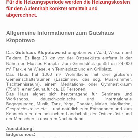
Für die Heizungsperiode werden die Heizungskosten
für den Aufenthalt konkret ermittelt und
abgerechnet.
Allgemeine Informationen zum Gutshaus
Kłopotowo
Das
Gutshaus Kłopotowo
ist umgeben von Wald, Wiesen und
Feldern. Es liegt 20 km von der Ostseeküste entfernt in der
Nähe des Flusses Parsęta. Zum Grundstück gehört ein 24.000
m² Park, eine Wiese, ein Tennisplatz und ein Grillplatz.
Das Haus hat 1000 m² Wohnfläche mit drei größeren
Gemeinschaftsräumen (Esszimmer, das sog. Musikzimmer,
Tischtennisraum), einem Meditations- oder Gymnastikraum
(75m²), einer Sauna für ca. 10 Personen.
Das Haus eignet sich hervorragend für Seminare und
Workshops, deutsch-polnische und internationale
Begegnungen, Musik, Tanz, Yoga, Theater, Malen, Meditation,
Gesprächskreise etc. – und natürlich zum Entspannen und zum
Kennenlernen der polnischen Landschaft, der Ostseeküste und
der Menschen in unserem Nachbarland.
Ausstattung:
Erdgeschoss: