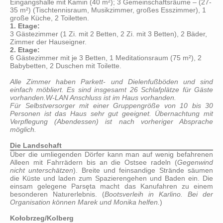
Eingangshalle mit Kamin (40 m²); 3 Gemeinschaftsräume – (27-
35 m²) (Tischtennisraum, Musikzimmer, großes Esszimmer), 1
große Küche, 2 Toiletten.
1. Etage:
3 Gästezimmer (1 Zi. mit 2 Betten, 2 Zi. mit 3 Betten), 2 Bäder,
Zimmer der Hauseigner.
2. Etage:
6 Gästezimmer mit je 3 Betten, 1 Meditationsraum (75 m²), 2
Babybetten, 2 Duschen mit Toilette.
Alle Zimmer haben Parkett- und Dielenfußböden und sind
einfach möbliert. Es sind insgesamt 26 Schlafplätze für Gäste
vorhanden.W-LAN Anschluss ist im Haus vorhanden.
Für Selbstversorger mit einer Gruppengröße von 10 bis 30
Personen ist das Haus sehr gut geeignet. Übernachtung mit
Verpflegung (Abendessen) ist nach vorheriger Absprache
möglich.
Die Landschaft
Über die umliegenden Dörfer kann man auf wenig befahrenen
Alleen mit Fahrrädern bis an die Ostsee radeln (
Gegenwind
nicht unterschätzen
). Breite und feinsandige Strände säumen
die Küste und laden zum Spazierengehen und Baden ein. Die
einsam gelegene Parsęta macht das Kanufahren zu einem
besonderen Naturerlebnis. (
Bootsverleih in Karlino. Bei der
Organisation können Marek und Monika helfen.
)
Kołobrzeg/Kolberg