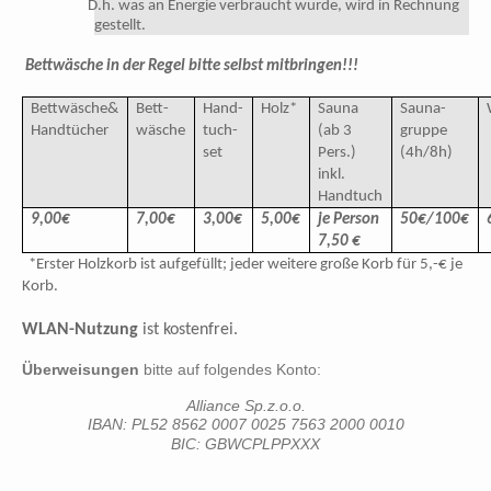
D.h. was an Energie verbraucht wurde, wird in Rechnung
gestellt.
Bettwäsche in der Regel bitte selbst mitbringen!!!
Bettwäsche&
Bett-
Hand-
Holz*
Sauna
Sauna-
Handtücher
wäsche
tuch-
(ab 3
gruppe
set
Pers.)
(4h/8h)
inkl.
Handtuch
9,00€
7,00€
3,00€
5,00€
je Person
50€/100€
7,50 €
*Erster Holzkorb ist aufgefüllt; jeder weitere große Korb für 5,-€ je
Korb.
WLAN-Nutzung
ist kostenfrei.
Überweisungen
bitte auf folgendes Konto:
Alliance Sp.z.o.o.
IBAN: PL52 8562 0007 0025 7563 2000 0010
BIC: GBWCPLPPXXX