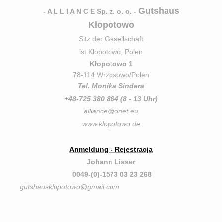
Gutshaus
- A L L I A N C E Sp. z. o. o. -
Kłopotowo
Sitz der Gesellschaft
ist Kłopotowo, Polen
Kłopotowo 1
78-114 Wrzosowo/Polen
Tel. Monika Sindera
+48-725 380 864 (8 - 13 Uhr)
alliance@onet.eu
www.klopotowo.de
Anmeldung - Rejestracja
Johann Lisser
0049-(0)-1573 03 23 268
gutshausklopotowo@gmail.com