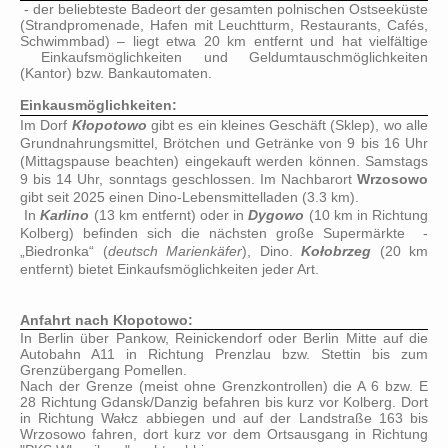
- der beliebteste Badeort der gesamten polnischen Ostseeküste
(Strandpromenade, Hafen mit Leuchtturm, Restaurants, Cafés,
Schwimmbad) – liegt etwa 20 km entfernt und hat vielfältige
Einkaufsmöglichkeiten und Geldumtauschmöglichkeiten
(Kantor) bzw. Bankautomaten.
Einkausmöglichkeiten:
Im Dorf
Kłopotowo
gibt es ein kleines Geschäft (Sklep), wo alle
Grundnahrungsmittel, Brötchen und Getränke von 9 bis 16 Uhr
(Mittagspause beachten) eingekauft werden können. Samstags
9 bis 14 Uhr, sonntags geschlossen. Im Nachbarort
Wrzosowo
gibt seit 2025 einen Dino-Lebensmittelladen (3.3 km).
In
Karlino
(13 km entfernt) oder in
Dygowo
(10 km in Richtung
Kolberg) befinden sich die nächsten große Supermärkte -
„Biedronka“ (
deutsch Marienkäfer
), Dino.
Kołobrzeg
(20 km
entfernt) bietet Einkaufsmöglichkeiten jeder Art.
Anfahrt nach Kłopotowo:
In Berlin über Pankow, Reinickendorf oder Berlin Mitte auf die
Autobahn A11 in Richtung Prenzlau bzw. Stettin bis zum
Grenzübergang Pomellen.
Nach der Grenze (meist ohne Grenzkontrollen) die A 6 bzw. E
28 Richtung Gdansk/Danzig befahren bis kurz vor Kolberg. Dort
in Richtung
Wałcz abbiegen und auf der Landstraße 163 bis
Wrzosowo fahren, dort kurz vor dem Ortsausgang in Richtung